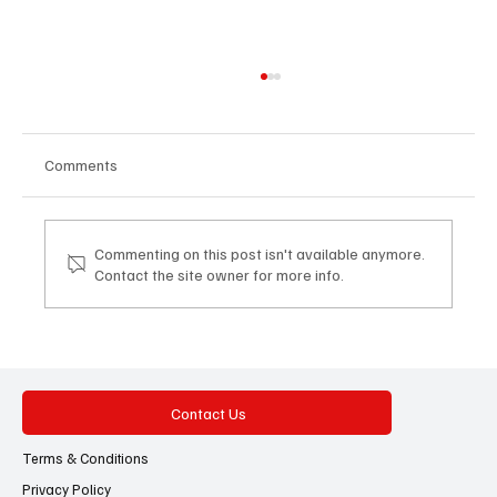
Comments
Commenting on this post isn't available anymore.
Contact the site owner for more info.
ഇന്ത്യ മുതൽ ദക്ഷിണ കൊറിയ വരെ
10,000 കി.മീ. നീളത്തിൽ ഭീമൻ മേഘനിര;
രാജ്യത്ത് ബമ്പർ മൺസൂണിന്
സാധ്യതയെന്ന് പ്രവചനം!
Contact Us
Terms & Conditions
Privacy Policy