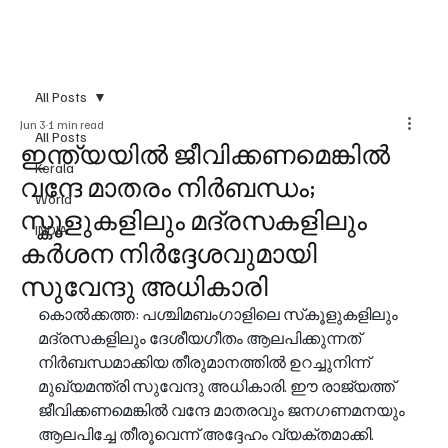
All Posts
Jun 3
1 min read
All Posts
ഇന്ത്യയിൽ ജീവിക്കണമെങ്കിൽ
Kerala
വന്ദേ മാതരം നിർബന്ധം;
World
സ്കൂളുകളിലും മദ്രസകളിലും
INDIA
കർശന നിർദ്ദേശവുമായി
സുവേന്ദു അധികാരി
കൊൽക്കത്ത: പശ്ചിമബംഗാളിലെ സ്‌കൂളുകളിലും 
മദ്രസകളിലും ദേശീയഗീതം ആലപിക്കുന്നത് 
നിർബന്ധമാക്കിയ തീരുമാനത്തിൽ ഉറച്ചുനിന്ന് 
മുഖ്യമന്ത്രി സുവേന്ദു അധികാരി. ഈ രാജ്യത്ത് 
ജീവിക്കണമെങ്കിൽ വന്ദേ മാതരവും ജനഗണമനയും 
ആലപിച്ചേ തീരൂവെന്ന് അദ്ദേഹം വ്യക്തമാക്കി. 