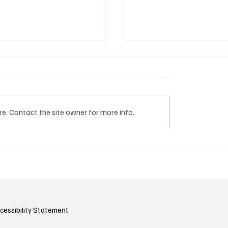
e. Contact the site owner for more info.
യ മുതൽ ദക്ഷിണ
മുംബൈയിൽ പേമാരി
വരെ 10,000 കി.മീ.
ജനജീവിതം സ്തംഭിച്ചു;
തിൽ ഭീമൻ മേഘനിര;
വെള്ളക്കെട്ടിൽ മുങ്ങ
്ത് ബമ്പർ
ണിന്
തയെന്ന് പ്രവചനം!
cessibility Statement