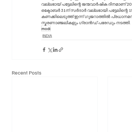
വല്ലഭായ് പട്ടേലിന്റെ ജന്മവാർഷിക ദിനമാണ് 2
ഒക്ടോബർ 31ന് സർദാർ വല്ലഭായി പട്ടേലിന്റെ 
കണക്കിലെടുത്ത് ഇന്ന് ഗുജറാത്തിൽ പ്രധാനമന
സ്മരണാഞ്ജലികളും ഗ്രാൻഡ് പരേഡും നടത്തി.
modi
INDIA
Recent Posts