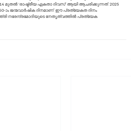
014 മുതൽ ‘രാഷ്ട്രീയ ഏകതാ ദിവസ്’ ആയി ആചരിക്കുന്നത്. 2025 
150-ാം ജന്മവാർഷിക ദിനമാണ്. ഈ പ്രത്യേകത ദിനം 
്ത്രി നരേന്ദ്രമോദിയുടെ നേതൃത്വത്തിൽ പ്രത്യേക 