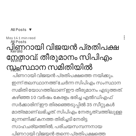
All Posts
May 14
1 min read
All Posts
പിണറായി വിജയൻ പ്രതിപക്ഷ
Kerala
നേതാവ്; തീരുമാനം സിപിഎം
World
സംസ്ഥാന സമിതിയിൽ
INDIA
 പിണറായി വിജയൻ പ്രതിപക്ഷത്തെ നയിക്കും. 
ഇന്ന് തലസ്ഥാനത്ത് ചേർന്ന സിപിഎം സംസ്ഥാന 
സമിതി യോഗത്തിലാണ് ഈ തീരുമാനം എടുത്തത്.
കഴിഞ്ഞ 10 വർഷം കേരളം ഭരിച്ച എൽഡിഎഫ് 
സർക്കാരിന് ഈ തിരഞ്ഞെടുപ്പിൽ 35 സീറ്റുകൾ 
മാത്രമാണ് ലഭിച്ചത്. സിപിഎം നേതൃത്വത്തിലുള്ള 
മുന്നണിക്ക് കനത്ത തിരിച്ചടി നേരിട്ട 
സാഹചര്യത്തിൽ, പരിചയസമ്പന്നനായ 
പിണറായി വിജയൻ തന്നെ പ്രതിപക്ഷത്തെ 