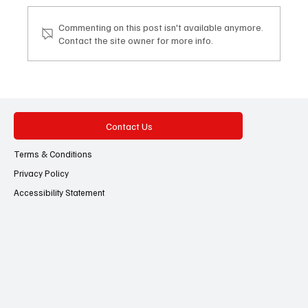
Commenting on this post isn't available anymore.
Contact the site owner for more info.
‘ കേരളത്തിലെ വിദ്യാർത്ഥികളുടെ
പ്രശ്നങ്ങളിൽ ഇടപെടാൻ മുഖ്യമന്ത്രിക്ക്
സമയമില്ല’; വിമർശനവുമായി രാജീവ്
ചന്ദ്രശേഖർ!
Contact Us
Terms & Conditions
Privacy Policy
Accessibility Statement