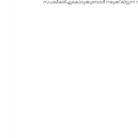
സഫലീകരിച്ചുകൊടുക്കുമ്പോള്‍ നമുക്ക് കിട്ട