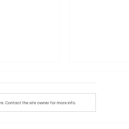
e. Contact the site owner for more info.
ളത്തിലെ
കോടികളുടെ വിഴിഞ്
ാർത്ഥികളുടെ
ഓഹരി കച്ചവടത്തിന്