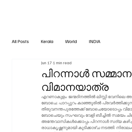
All Posts
Kerala
World
INDIA
Jun 17
1 min read
പിറന്നാള്‍ സമ്മാ
വിമാനയാത്ര
എറണാകുളം: ജന്മദിനത്തില്‍ ലിസ്സി ഭവനിലെ അന
ബോചെ. പാറപ്പുറം കാഞ്ഞൂരില്‍ പ്രവര്‍ത്തിക്കു
തിരുവനന്തപുരത്തേക്ക് ബോചെയോടൊപ്പം വിമാ
ബോചെയും സംഘവും വേളി ബീച്ചില്‍ സമയം ചിലവഴിച്
അന്തേവാസികള്‍ക്കൊപ്പം പിറന്നാള്‍ സദ്യ കഴിച
രാധാകൃഷ്ണനുമായി കൂടിക്കാഴ്ച നടത്തി. നിര