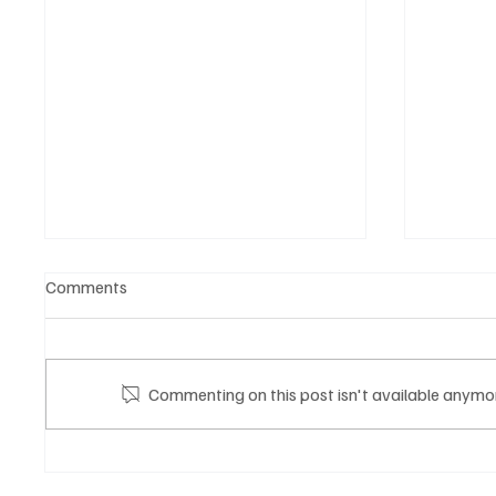
Comments
Commenting on this post isn't available anymor
തോൽവിയിൽ എനിക്ക് വീഴ്ച
‘ കേര
പറ്റിയിട്ടില്ല, ഉത്തരവാദിത്തം
വിദ്യ