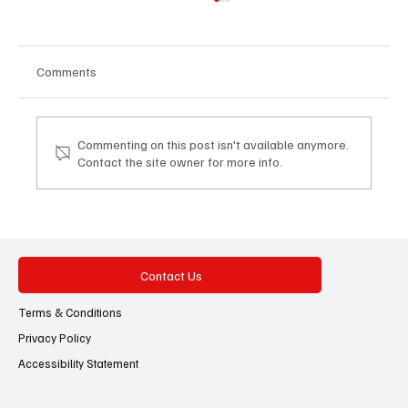
Comments
Commenting on this post isn't available anymore.
Contact the site owner for more info.
‘ കേരളത്തിലെ വിദ്യാർത്ഥികളുടെ
പ്രശ്നങ്ങളിൽ ഇടപെടാൻ മുഖ്യമന്ത്രിക്ക്
സമയമില്ല’; വിമർശനവുമായി രാജീവ്
ചന്ദ്രശേഖർ!
Contact Us
Terms & Conditions
Privacy Policy
Accessibility Statement