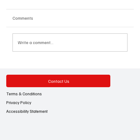
Comments
Write a comment...
ഇന്ത്യ മുതൽ ദക്ഷിണ കൊറിയ വരെ
10,000 കി.മീ. നീളത്തിൽ ഭീമൻ മേഘനിര;
രാജ്യത്ത് ബമ്പർ മൺസൂണിന്
Contact Us
സാധ്യതയെന്ന് പ്രവചനം!
Terms & Conditions
Privacy Policy
Accessibility Statement