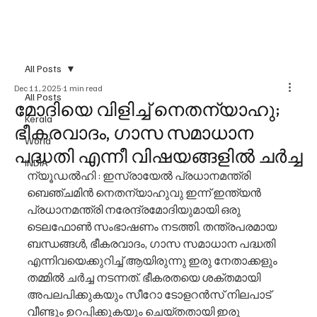
All Posts
Dec 11, 2025
1 min read
All Posts
മോദിയെ വിളിച്ച് നെതന്യാഹു;
Kerala
ഭീകരവാദം, ഗാസ സമാധാന
World
പദ്ധതി എന്നീ വിഷയങ്ങളിൽ ചർച്ച
INDIA
ന്യൂഡൽഹി : ഇസ്രായേൽ പ്രധാനമന്ത്രി 
ബെഞ്ചമിൻ നെതന്യാഹുവു ഇന്ന് ഇന്ത്യൻ 
പ്രധാനമന്ത്രി നരേന്ദ്രമോദിയുമായി ഒരു 
ടെലഫോൺ സംഭാഷണം നടത്തി. തന്ത്രപരമായ 
ബന്ധങ്ങൾ, ഭീകരവാദം, ഗാസ സമാധാന പദ്ധതി 
എന്നിവയെക്കുറിച്ച് ആയിരുന്നു ഇരു നേതാക്കളും 
തമ്മിൽ ചർച്ച നടന്നത്. ഭീകരതയെ ശക്തമായി 
അപലപിക്കുകയും സീറോ ടോളറൻസ് നിലപാട് 
വീണ്ടും ഉറപ്പിക്കുകയും ചെയ്തതായി ഇരു 