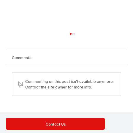
Comments
Commenting on this post isn't available anymore.
Contact the site owner for more info.
നീറ്റ് പ്രതിഷേധ കേസുകൾ;
വിദ്യാർത്ഥികൾക്കെതിരായ
എഫ്‌ഐആറുകൾ പിൻവലിക്കാൻ
സംസ്ഥാനങ്ങൾക്ക്
Contact Us
സ്വാതന്ത്ര്യമുണ്ടെന്ന് സുപ്രീം