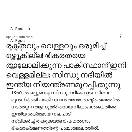
All Posts
Apr 23
1 min read
All Posts
രക്തവും വെള്ളവും ഒരുമിച്ച്
Kerala
ഒഴുകില്ല! ഭീകരതയെ
World
താലോലിക്കുന്ന പാകിസ്ഥാന് ഇനി
INDIA
വെള്ളമില്ല; സിന്ധു നദിയിൽ
ഇന്ത്യ നിയന്ത്രണമുറപ്പിക്കുന്നു
19
60-ൽ ഒപ്പുവെച്ച സിന്ധു നദീജല ഉടമ്പടിയെ 
മുൻനിർത്തി പാകിസ്ഥാൻ അന്താരാഷ്ട്ര തലത്തിൽ 
നടത്തുന്ന ആസൂത്രിതമായ നീക്കങ്ങൾക്കെതിരെ 
ഇന്ത്യ ശക്തമായ നിലപാട് 
സ്വീകരിച്ചിരിക്കുകയാണ്. പഹൽഗാം 
ഭീകരാക്രമണത്തിന്റെ പശ്ചാത്തലത്തിൽ, 