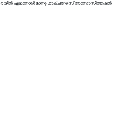
ൻ എഥനോൾ മാനുഫാക്ചറേഴ്‌സ് അസോസിയേഷൻ 