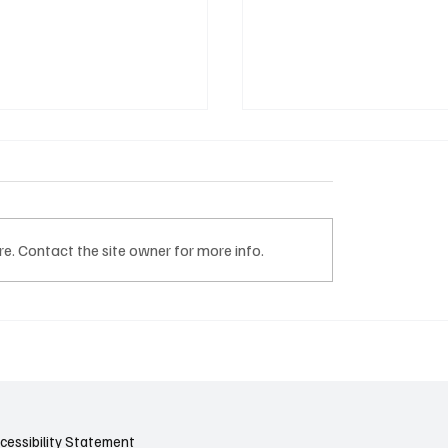
e. Contact the site owner for more info.
യ മുതൽ ദക്ഷിണ
മുംബൈയിൽ പേമാരി
വരെ 10,000 കി.മീ.
ജനജീവിതം സ്തംഭിച്ചു;
തിൽ ഭീമൻ മേഘനിര;
വെള്ളക്കെട്ടിൽ മുങ്ങ
്ത് ബമ്പർ
ണിന്
തയെന്ന് പ്രവചനം!
cessibility Statement