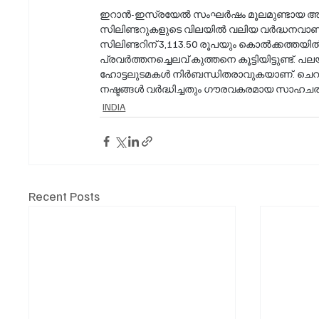
ഇറാൻ-ഇസ്രയേൽ സംഘർഷം മൂലമുണ്ടായ അസംസ്‌കൃത എണ്ണ വിതരണ തടസ്സങ്ങൾ വാണിജ
സിലിണ്ടറുകളുടെ വിലയിൽ വലിയ വർദ്ധനവാണ്
സിലിണ്ടറിന് 3,113.50 രൂപയും കൊൽക്കത്തയി
പ്രവർത്തനച്ചെലവ് കുത്തനെ കൂട്ടിയിട്ടുണ്ട്. 
ഹോട്ടലുടമകൾ നിർബന്ധിതരാവുകയാണ്. ചെറു
നഷ്ടങ്ങൾ വർദ്ധിച്ചതും ഗൗരവകരമായ സാഹചര്യമാ
INDIA
Recent Posts