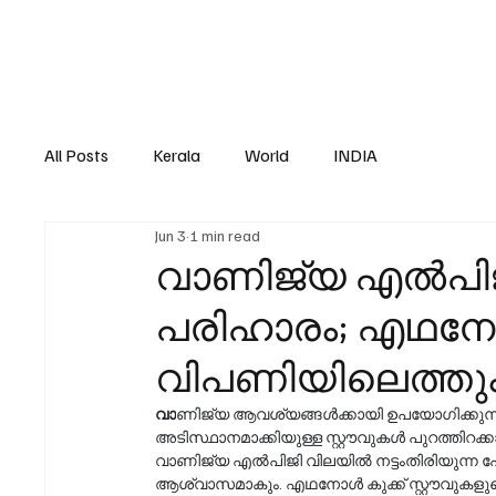
All Posts
Kerala
World
INDIA
Jun 3
1 min read
വാണിജ്യ എൽപിജി 
പരിഹാരം; എഥനോ
വിപണിയിലെത്തു
വാ
ണിജ്യ ആവശ്യങ്ങൾക്കായി ഉപയോഗിക്കുന
അടിസ്ഥാനമാക്കിയുള്ള സ്റ്റൗവുകൾ പുറത്തിറക്കാ
വാണിജ്യ എൽപിജി വിലയിൽ നട്ടംതിരിയുന്ന ഹ
ആശ്വാസമാകും. എഥനോൾ കുക്ക് സ്റ്റൗവുകളുടെ