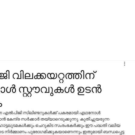
വിലക്കയറ്റത്തിന്
ൾ സ്റ്റൗവുകൾ ഉടൻ
ം
്ന എൽപിജി സിലിണ്ടറുകൾക്ക് പകരമായി എഥനോൾ 
ൻ കേന്ദ്ര സർക്കാർ തയ്യാറെടുക്കുന്നു. കുതിച്ചുയരുന്ന 
ോട്ടലുടമകൾക്കും ചെറുകിട സംരംഭകർക്കും ഈ പദ്ധതി വലിയ 
 നിർമ്മാണം പുരോഗമിക്കുകയാണെന്നും ഇതുമായി ബന്ധപ്പെട്ട 