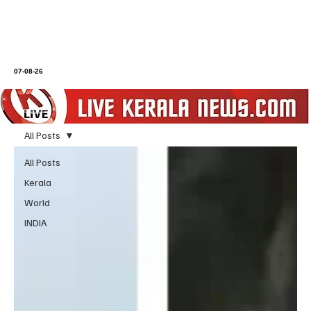
07-08-26
All Posts
All Posts
Kerala
World
INDIA