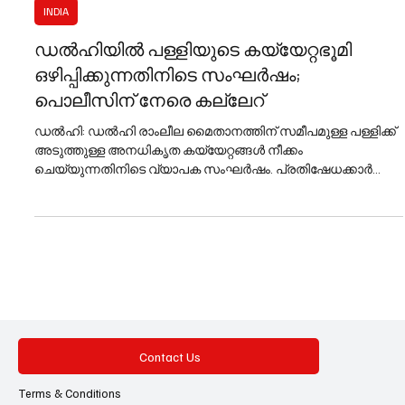
Jan 7
1 min read
INDIA
ഡൽഹിയിൽ പള്ളിയുടെ കയ്യേറ്റഭൂമി
ഒഴിപ്പിക്കുന്നതിനിടെ സംഘർഷം;
പൊലീസിന് നേരെ കല്ലേറ്
ഡൽഹി: ഡൽഹി രാംലീല മൈതാനത്തിന് സമീപമുള്ള പള്ളിക്ക്
അടുത്തുള്ള അനധികൃത കയ്യേറ്റങ്ങൾ നീക്കം
ചെയ്യുന്നതിനിടെ വ്യാപക സംഘർഷം. പ്രതിഷേധക്കാർ
പൊലീസിന് നേരെ കല്ലെറിഞ്ഞതിനെത്തുടർന്ന് അഞ്ച്
പൊലീസ് ഉദ്യോഗസ്ഥർക്ക് പരിക്കേറ്റു. കയ്യേറ്റം ഒഴിപ്പിക്കാൻ
ഉദ്യോഗസ്ഥർ എത്തിയപ്പോൾ ഒരു വിഭാഗം ആളുകൾ
സംഘടിക്കുകയും നടപടി തടയാൻ ശ്രമിക്കുകയുമായിരുന്നു.
സ്ഥിതിഗതികൾ നിയന്ത്രിക്കാൻ കൂടുതൽ സേനയെ
പ്രദേശത്ത് വിന്യസിച്ചിട്ടുണ്ട്. ഡൽഹി ഹൈക്കോടതി
ഉത്തരവിനെത്തുടർന്ന് ബുധനാഴ്ച പുലർച്ചെ മുനിസിപ്പൽ
അധികൃതർ നടപടി ത
Contact Us