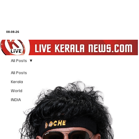
08-08-26
All Posts
All Posts
Kerala
World
INDIA